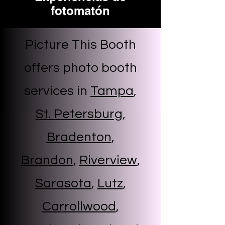
fotomatón
Picture This Booth
offers photo booth
services in
Tampa
,
St. Petersburg
,
Bradenton
,
Brandon
,
Riverview
,
Sarasota
,
Lutz
,
Carrollwood
,