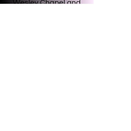
Wesley Chapel
and
more
Start Now
Photo Booth Rental near Florida
Westshore, FL
Plant City, FL
Town 'n' Country, FL
Land O' Lakes, FL
Clearwater, FL
Ruskin, FL
Wimauma, FL
Fish Hawk, FL