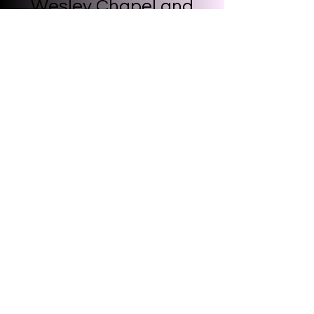
Wesley Chapel
and
more
Start Now
Photo Booth Rental near Florida
Westshore, FL
Plant City, FL
Town 'n' Country, FL
Land O' Lakes, FL
Clearwater, FL
Ruskin, FL
Wimauma, FL
Fish Hawk, FL