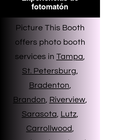
fotomatón
Picture This Booth
offers photo booth
services in
Tampa
,
St. Petersburg
,
Bradenton
,
Brandon
,
Riverview
,
Sarasota
,
Lutz
,
Carrollwood
,