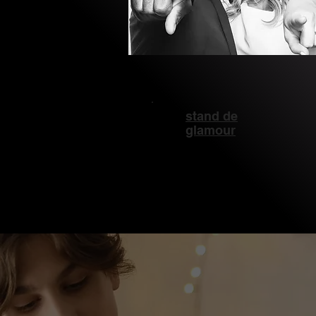
stand de
glamour