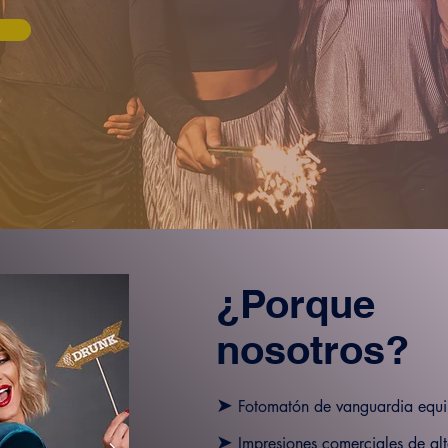
¿Porque
nosotros?
➤
Fotomatón de vanguardia
equ
➤
Impresiones comerciales de alt