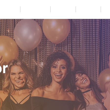
Packages
Party Services
Templates
Backdrops
Co
or