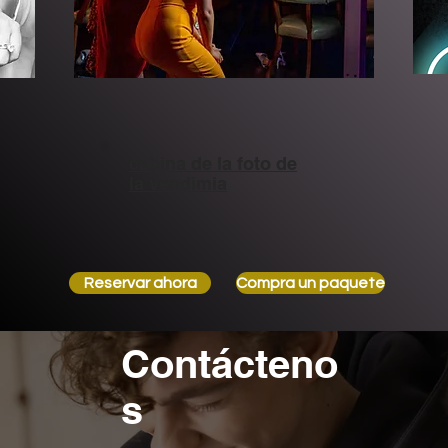
cabina de la foto de
la vendimia
Reservar ahora
Compra un paquete
Contácteno
s