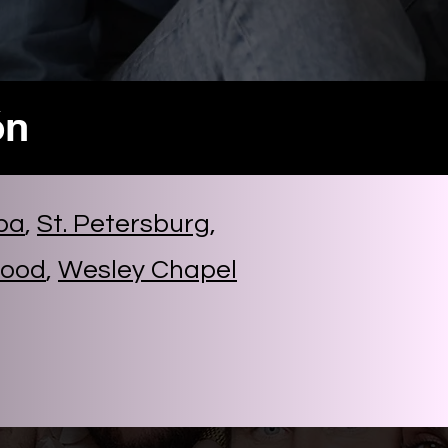
ón
pa
,
St. Petersburg
,
wood
,
Wesley Chapel