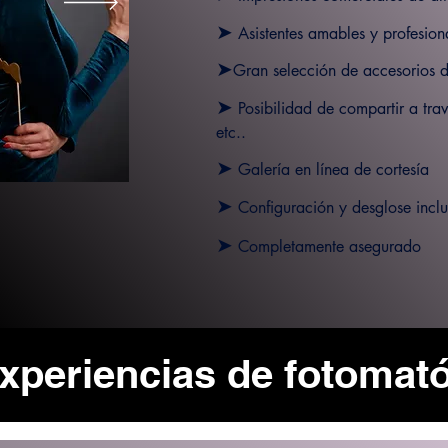
➤
Asistentes amables y profesion
➤
Gran selección de accesorios d
➤
Posibilidad de compartir a tra
etc.
.
➤
Galería en línea de cortesía
➤
Configuración y desglose inclu
➤
Completamente asegurado
xperiencias de fotomat