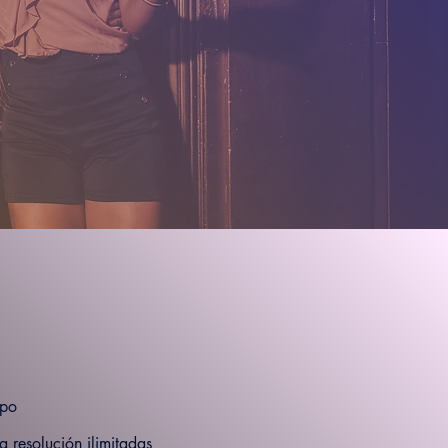
ipo
a resolución ilimitadas