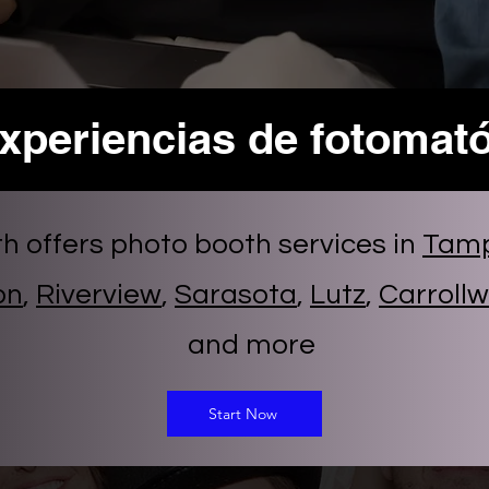
xperiencias de fotomat
th offers photo booth services in
Tam
on
,
Riverview
,
Sarasota
,
Lutz
,
Carroll
and more
Start Now