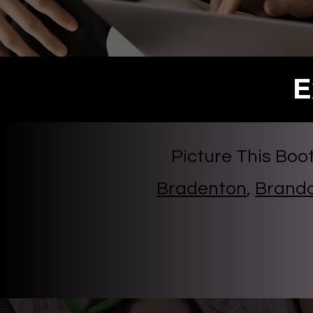
E
Picture This Boo
Bradenton
,
Brand