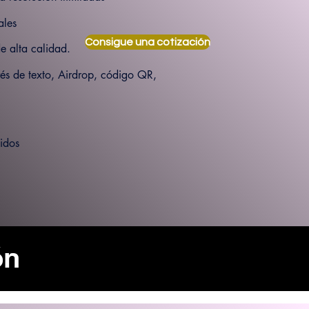
ales
Consigue una cotización
e alta calidad.
vés de texto, Airdrop, código QR,
idos
ón